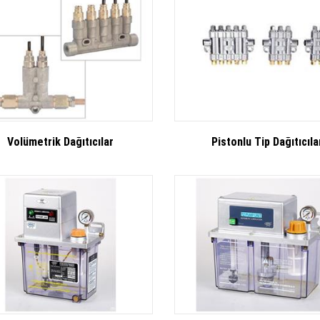
Volümetrik Dağıtıcılar
Pistonlu Tip Dağıtıcıla