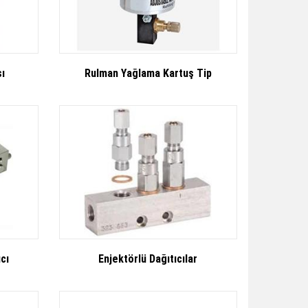
ı
Rulman Yağlama Kartuş Tip
cı
Enjektörlü Dağıtıcılar