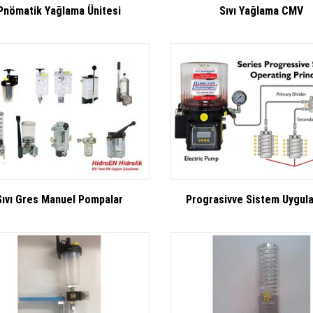
Pnömatik Yağlama Ünitesi
Sıvı Yağlama CMV
Sıvı Gres Manuel Pompalar
Prograsivve Sistem Uygul